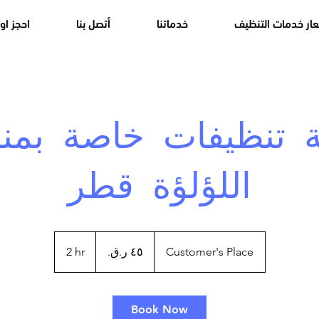
ار خدمات التنظيف
خدماتنا
أتصل بنا
احجز او
 تنظيفات خاصة بمن
اللؤلؤة قطر
٤٥
ريال
2 hr
2
Customer's Place
قطري
h
r
Book Now