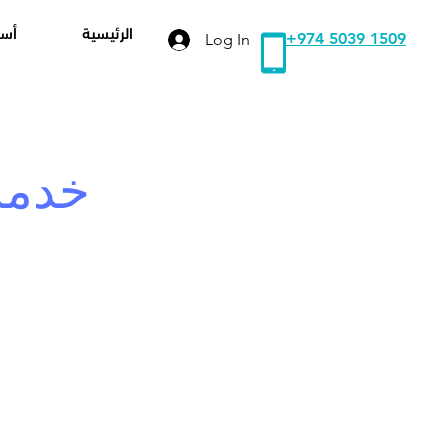
الرئيسية
أسع
+974 5039 1509
Log In
خدمة